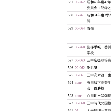
531
00-262
昭和46年度47
委員会（記録
530
00-261
昭和31年度3学
簿
529
00-064
賀頌
528
00-260
指導手帳 香
学校
527
00-063
三中応援歌等
526
00-062
喇叭譜
525
00-061
三中高木茂 
524
none
香川縣下高等
会 優勝旗
523
none
白川朋吉翁頌
522
00-060
三中時代の国
521
05-
大平総理写真