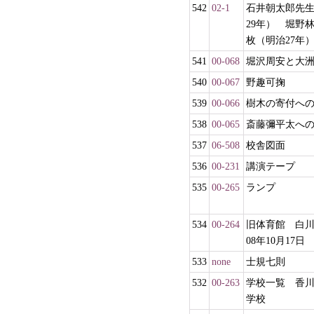
542
02-1
石井朝太郎先
29年） 堀野
枚（明治27年
541
00-068
堀沢周安と大
540
00-067
野趣可掬
539
00-066
樹木の寄付へ
538
00-065
斎藤彌平太へ
537
06-508
校舎図面
536
00-231
講演テープ
535
00-265
ランプ
534
00-264
旧体育館 白
08年10月17日
533
none
士規七則
532
00-263
学校一覧 香
学校