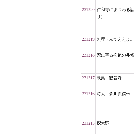
231220
仁和寺にまつわる話
り）
231219
無理せんでええよ
231218
死に至る病気の兆
231217
歌集 観音寺
231216
詩人 森川義信伝
231215
摺木野