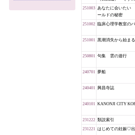
251003
あなたに会いたい
ールドの秘密
251002
臨床心理学教室の
251001
黒潮消失から始ま
250801
句集 雲の遊行
240701
夢船
240401
興昌寺誌
240101
KANONJI CITY
231222
類説索引
231221
はじめての妊娠♡