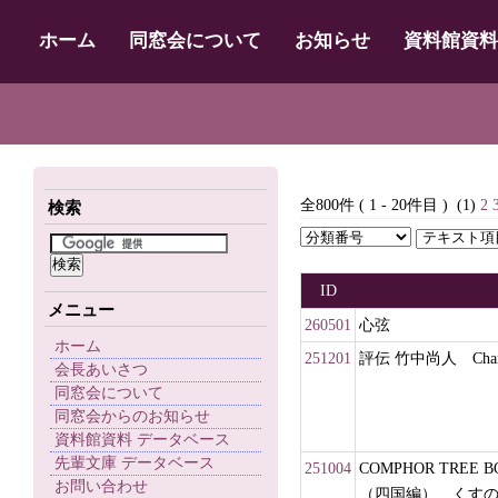
ホーム
同窓会について
お知らせ
資料館資料
全800件 ( 1 - 20件目 )
(1)
2
検索
ID
メニュー
260501
心弦
ホーム
251201
評伝 竹中尚人 Ch
会長あいさつ
同窓会について
同窓会からのお知らせ
資料館資料 データベース
先輩文庫 データベース
251004
COMPHOR TREE
お問い合わせ
（四国編） くす