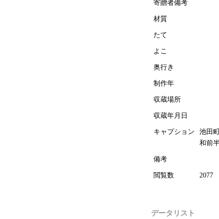
寄贈者備考
材質
たて
よこ
奥行き
制作年
収蔵場所
収蔵年月日
キャプション
池田
和前
備考
閲覧数
2077
データリスト