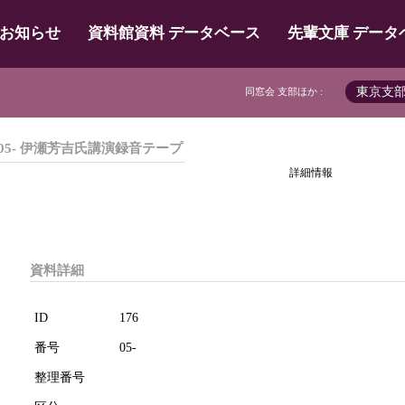
お知らせ
資料館資料 データベース
先輩文庫 データ
東京支
同窓会 支部ほか :
05- 伊瀬芳吉氏講演録音テープ
詳細情報
資料詳細
ID
176
番号
05-
整理番号