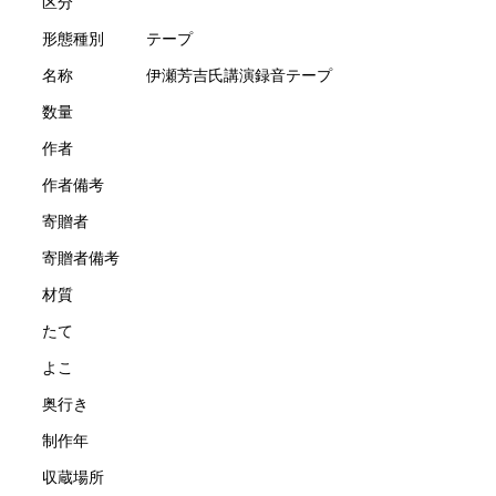
区分
形態種別
テープ
名称
伊瀬芳吉氏講演録音テープ
数量
作者
作者備考
寄贈者
寄贈者備考
材質
たて
よこ
奥行き
制作年
収蔵場所