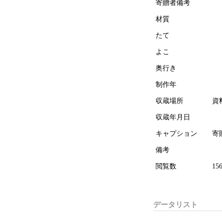
寄贈者備考
材質
たて
よこ
奥行き
制作年
収蔵場所
資
収蔵年月日
キャプション
寄
備考
閲覧数
15
データリスト