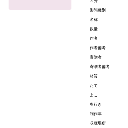
区分
形態種別
名称
数量
作者
作者備考
寄贈者
寄贈者備考
材質
たて
よこ
奥行き
制作年
収蔵場所