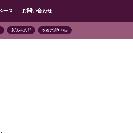
ベース
お問い合わせ
部
京阪神支部
吹奏楽部OB会
雄）