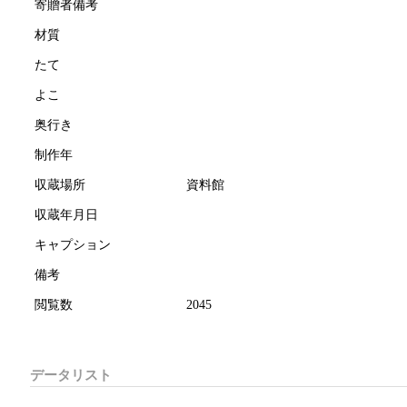
寄贈者備考
材質
たて
よこ
奥行き
制作年
収蔵場所
資料館
収蔵年月日
キャプション
備考
閲覧数
2045
データリスト