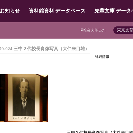
お知らせ
資料館資料 データベース
先輩文庫 データ
東京支
同窓会 支部ほか :
00-024 三中２代校長肖像写真（大伴来目雄）
詳細情報
三中２代校長肖像写真（大伴来目