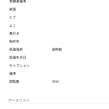
寄贈者備考
材質
たて
よこ
奥行き
制作年
収蔵場所
資料館
収蔵年月日
キャプション
備考
閲覧数
2010
データリスト