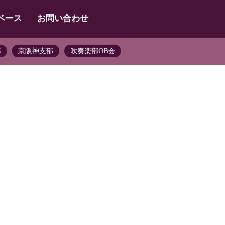
ベース
お問い合わせ
部
京阪神支部
吹奏楽部OB会
）