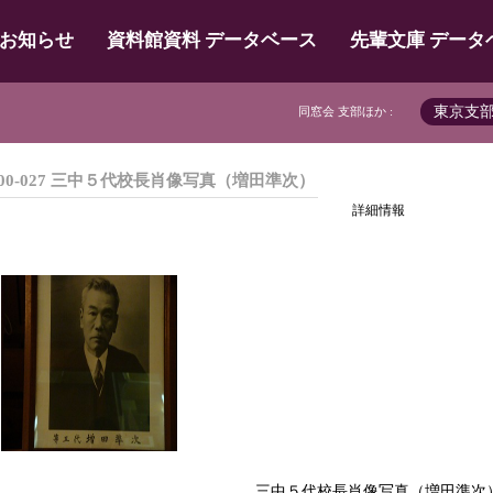
お知らせ
資料館資料 データベース
先輩文庫 データ
東京支
同窓会 支部ほか :
00-027 三中５代校長肖像写真（増田準次）
詳細情報
三中５代校長肖像写真（増田準次