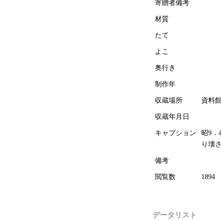
寄贈者備考
材質
たて
よこ
奥行き
制作年
収蔵場所
資料
収蔵年月日
キャプション
昭9．
り壊
備考
閲覧数
1894
データリスト