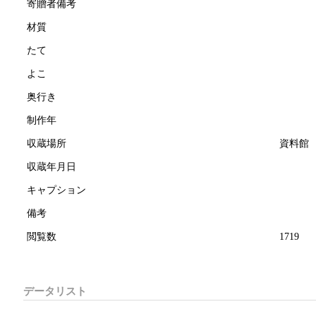
寄贈者備考
材質
たて
よこ
奥行き
制作年
収蔵場所
資料館
収蔵年月日
キャプション
備考
閲覧数
1719
データリスト