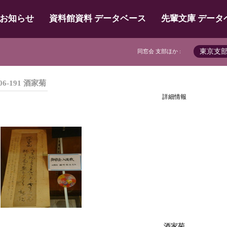
お知らせ
資料館資料 データベース
先輩文庫 データ
東京支
同窓会 支部ほか :
06-191 酒家菊
詳細情報
酒家菊