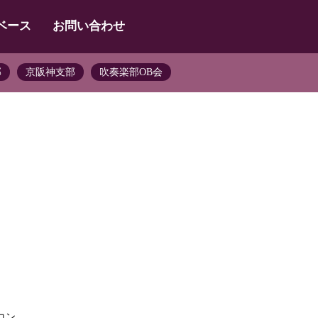
ベース
お問い合わせ
部
京阪神支部
吹奏楽部OB会
コン