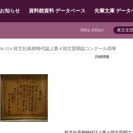
お知らせ
資料館資料 データベース
先輩文庫 データ
東京支
同窓会 支部ほか :
00-224 旺文社高校時代誌上第４回文芸部誌コンクール四等
詳細情報
旺文社高校時代誌上第４回文芸部誌