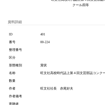
クール四等
資料詳細
ID
401
番号
00-224
整理番号
区分
形態種別
賞状
名称
旺文社高校時代誌上第４回文芸部誌コンク
数量
作者
旺文社社長 赤尾好夫
作者備考
寄贈者