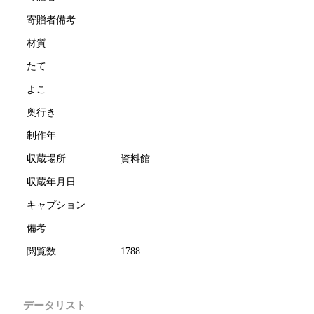
寄贈者備考
材質
たて
よこ
奥行き
制作年
収蔵場所
資料館
収蔵年月日
キャプション
備考
閲覧数
1788
データリスト