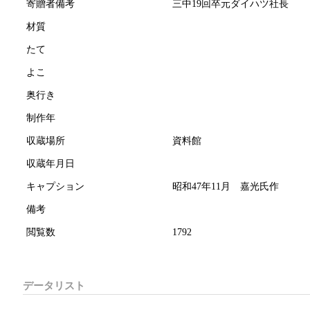
寄贈者備考
三中19回卒元ダイハツ社長
材質
たて
よこ
奥行き
制作年
収蔵場所
資料館
収蔵年月日
キャプション
昭和47年11月 嘉光氏作
備考
閲覧数
1792
データリスト