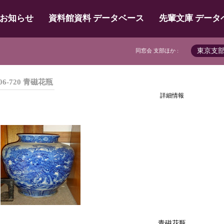
お知らせ
資料館資料 データベース
先輩文庫 データ
東京支
同窓会 支部ほか :
06-720 青磁花瓶
詳細情報
青磁花瓶