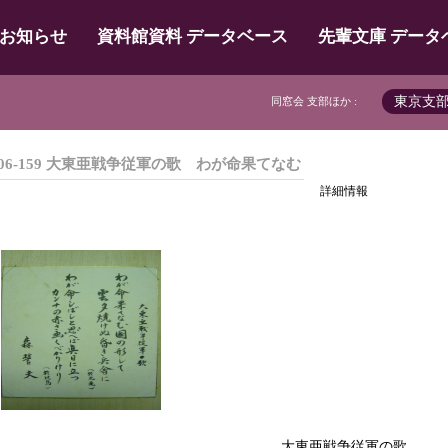
お知らせ
資料館資料 データベース
先輩文庫 データ
東京支
同窓会 支部ほか :
06-159 大東亜戦争従軍の歌 わが命果てなむ
詳細情報
大東亜戦争従軍の歌