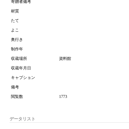
寄贈者備考
材質
たて
よこ
奥行き
制作年
収蔵場所
資料館
収蔵年月日
キャプション
備考
閲覧数
1773
データリスト