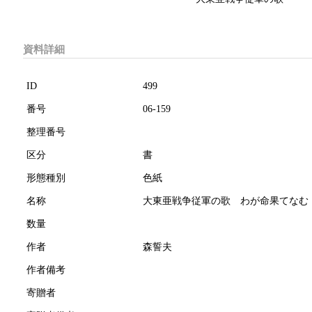
資料詳細
ID
499
番号
06-159
整理番号
区分
書
形態種別
色紙
名称
大東亜戦争従軍の歌 わが命果てなむ
数量
作者
森誓夫
作者備考
寄贈者