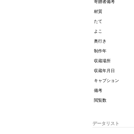
寄贈者備考
材質
たて
よこ
奥行き
制作年
収蔵場所
収蔵年月日
キャプション
備考
閲覧数
データリスト