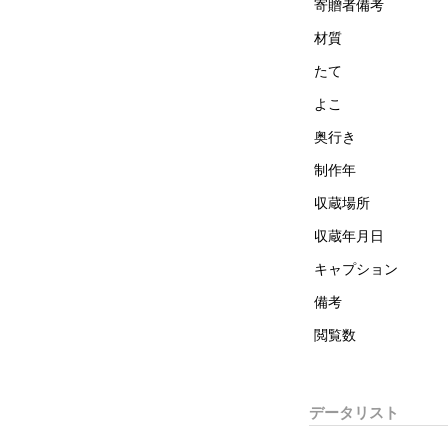
寄贈者備考
材質
たて
よこ
奥行き
制作年
収蔵場所
収蔵年月日
キャプション
備考
閲覧数
データリスト