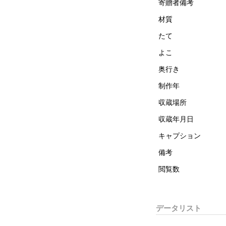
寄贈者備考
材質
たて
よこ
奥行き
制作年
収蔵場所
収蔵年月日
キャプション
備考
閲覧数
データリスト