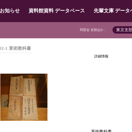
お知らせ
資料館資料 データベース
先輩文庫 データ
東京支
同窓会 支部ほか :
02-1 算術教科書
詳細情報
算術教科書