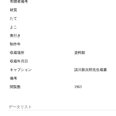
寄贈者備考
材質
たて
よこ
奥行き
制作年
収蔵場所
資料館
収蔵年月日
キャプション
請川新次郎先生蔵書
備考
閲覧数
1963
データリスト