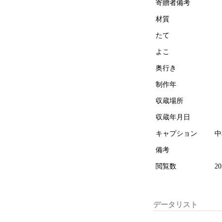
寄贈者備考
材質
たて
よこ
奥行き
制作年
収蔵場所
収蔵年月日
キャプション
中
備考
閲覧数
20
データリスト