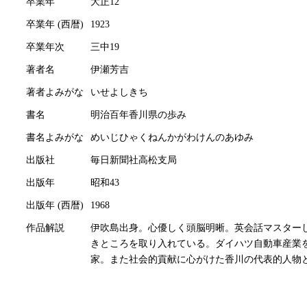
卒業年
大正12
卒業年 (西暦)
1923
卒業年次
三中19
著者名
伊瀬芳吉
著者よみがな
いせよしきち
書名
明治百年香川県の歩み
書名よみがな
めいじひゃくねんかがわけんのあゆみ
出版社
毎日新聞社高松支局
出版年
昭和43
出版年 (西暦)
1968
作品解説
伊吹島出身。心優しく頭脳明晰。英会話マスター
きところを取り入れている。ダイハツ自動車産業
家。また社会的貢献に心がけた香川の代表的人物