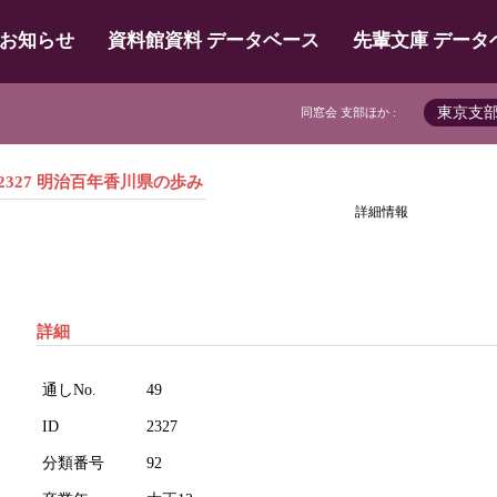
お知らせ
資料館資料 データベース
先輩文庫 データ
東京支
同窓会 支部ほか :
2327 明治百年香川県の歩み
詳細情報
詳細
通しNo.
49
ID
2327
分類番号
92