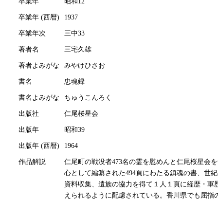
卒業年
昭和12
卒業年 (西暦)
1937
卒業年次
三中33
著者名
三宅久雄
著者よみがな
みやけひさお
書名
忠魂録
書名よみがな
ちゅうこんろく
出版社
仁尾桜星会
出版年
昭和39
出版年 (西暦)
1964
作品解説
仁尾町の戦没者473名の霊を慰めんと仁尾桜星会
心として編纂された494頁にわたる鎮魂の書、世
資料収集、遺族の協力を得て１人１頁に経歴・軍
えられるように配慮されている。香川県でも屈指