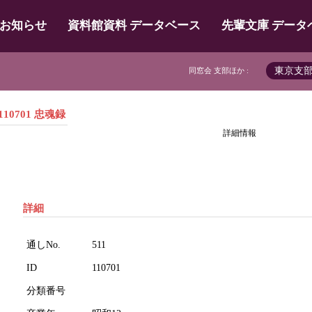
お知らせ
資料館資料 データベース
先輩文庫 データ
東京支
同窓会 支部ほか :
110701 忠魂録
詳細情報
詳細
通しNo.
511
ID
110701
分類番号