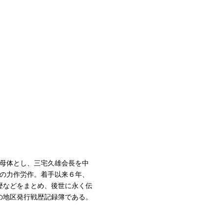
を母体とし、三宅久雄会長を中
紀の力作労作。着手以来６年、
歴などをまとめ、後世に永く伝
の地区発行戦歴記録簿である。