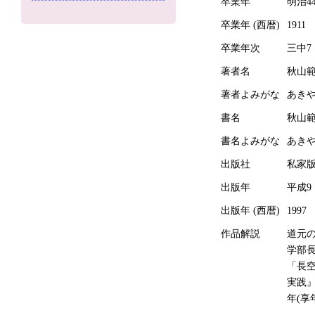
卒業年
明治4
卒業年 (西暦)
1911
卒業年次
三中7
著者名
秋山
著者よみがな
あき
書名
秋山
書名よみがな
あき
出版社
私家
出版年
平成9
出版年 (西暦)
1997
作品解説
道元
学部
「長
実践』
年(享年