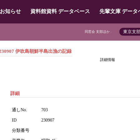
お知らせ
資料館資料 データベース
先輩文庫 データ
東京支
同窓会 支部ほか :
230907 伊吹島朝鮮半島出漁の記録
詳細情報
詳細
通しNo.
703
ID
230907
分類番号