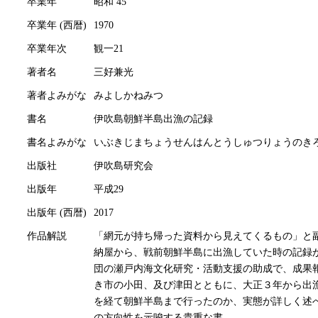
卒業年
昭和 45
卒業年 (西暦)
1970
卒業年次
観一21
著者名
三好兼光
著者よみがな
みよしかねみつ
書名
伊吹島朝鮮半島出漁の記録
書名よみがな
いぶきじまちょうせんはんとうしゅつりょうのき
出版社
伊吹島研究会
出版年
平成29
出版年 (西暦)
2017
作品解説
「網元が持ち帰った資料から見えてくるもの」と副
納屋から、戦前朝鮮半島に出漁していた時の記録が
団の瀬戸内海文化研究・活動支援の助成で、成果
き市の小田、及び津田とともに、大正３年から出
を経て朝鮮半島まで行ったのか、実態が詳しく述
の方向性を示唆する貴重な書。