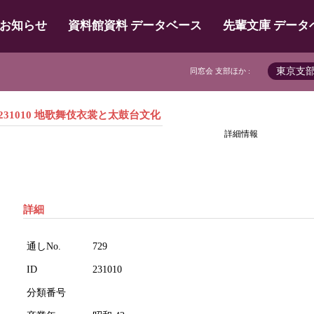
お知らせ
資料館資料 データベース
先輩文庫 データ
東京支
同窓会 支部ほか :
231010 地歌舞伎衣裳と太鼓台文化
詳細情報
詳細
通しNo.
729
ID
231010
分類番号