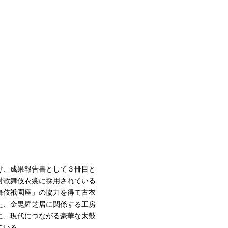
け、成果報告書として３冊目と
村歌舞伎衣裳に採用されている
舞伎祇園座」の協力を得て古衣
た、金毘羅芝居に関係する工房
頃に、現代につながる豪華な太鼓
ている。