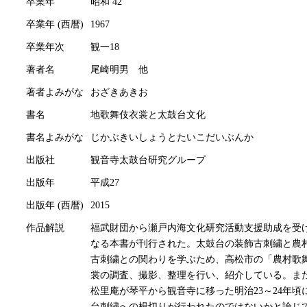
卒業年
昭和 42
卒業年 (西暦)
1967
卒業年次
観一18
著者名
尾崎明男 他
著者よみがな
おざきあきお
書名
地歌舞伎衣裳と太鼓台文化
書名よみがな
じかぶきいしょうとたいこだいぶんか
出版社
観音寺太鼓台研究グループ
出版年
平成27
出版年 (西暦)
2015
作品解説
福武財団から瀬戸内海文化研究活動支援助成を受
なる本書が刊行された。太鼓台の装飾古刺繍と農
古刺繍との関わりを学ぶため、高松市の「農村歌
裳の調査、撮影、整理を行い、紹介している。ま
松里庵が琴平から観音寺に移った明治23～24年
台刺繍への楫切りが行われたのではないかと論じ