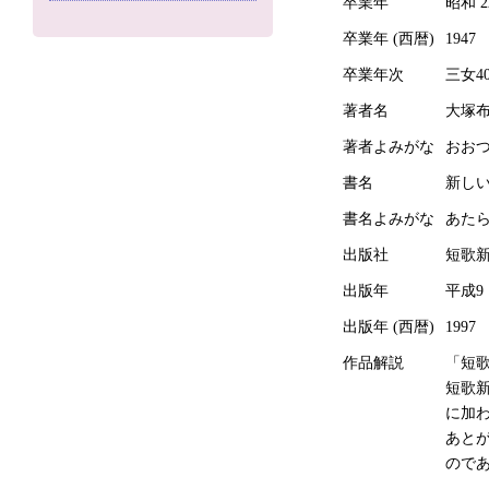
卒業年
昭和 2
卒業年 (西暦)
1947
卒業年次
三女4
著者名
大塚
著者よみがな
おお
書名
新し
書名よみがな
あた
出版社
短歌
出版年
平成9
出版年 (西暦)
1997
作品解説
「短
短歌
に加
あと
ので