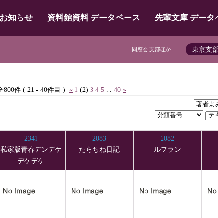
お知らせ
資料館資料 データベース
先輩文庫 データ
東京支
同窓会 支部ほか :
全800件 ( 21 - 40件目 )
«
1
(2)
3
4
5
...
40
»
2341
2083
2082
私家版青春デンデケ
たらちね日記
ルフラン
デケデケ