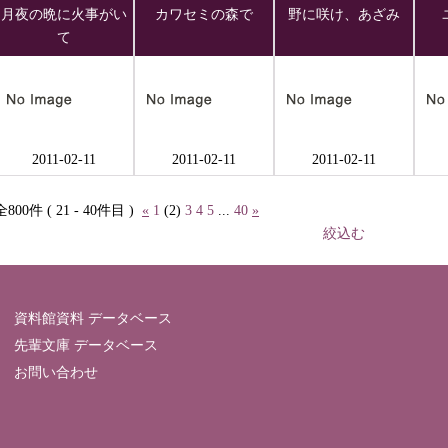
月夜の晩に火事がい
カワセミの森で
野に咲け、あざみ
て
2011-02-11
2011-02-11
2011-02-11
全800件 ( 21 - 40件目 )
«
1
(2)
3
4
5
...
40
»
絞込む
資料館資料 データベース
先輩文庫 データベース
お問い合わせ