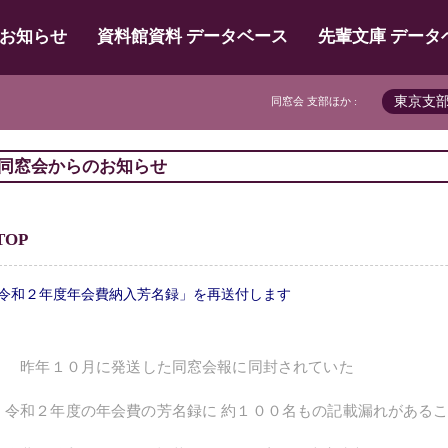
お知らせ
資料館資料 データベース
先輩文庫 データ
東京支
同窓会 支部ほか :
同窓会からのお知らせ
TOP
令和２年度年会費納入芳名録」を再送付します
昨年１０月に発送した同窓会報に同封されていた
令和２年度の年会費の芳名録に 約１００名もの記載漏れがある