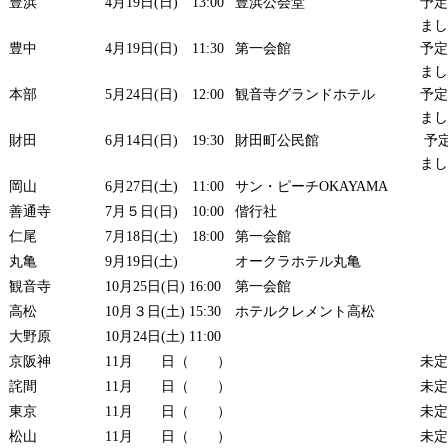
豊浜
4月19日(日) 13:00
豊浜公会堂
予定
まし
豊中
4月19日(日) 11:30
第一会館
予定
まし
本部
5月24日(日) 12:00
観音寺グランドホテル
予定
まし
財田
6月14日(日) 19:30
財田町公民館
予
まし
岡山
6月27日(土) 11:00
サン・ピーチOKAYAMA
善通寺
7月５日(日) 10:00
偕行社
仁尾
7月18日(土) 18:00
第一会館
丸亀
9月19日(土)
オークラホテル丸亀
観音寺
10月25日(日) 16:00
第一会館
高松
10月３日(土) 15:30
ホテルクレメント高松
大野原
10月24日(土) 11:00
京阪神
11月 日（ ）
未定
詫間
11月 日（ ）
未定
東京
11月 日（ ）
未定
松山
11月 日（ ）
未定