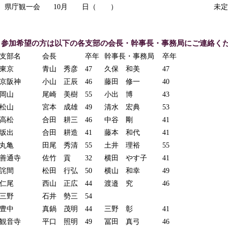
県庁観一会
10月 日（ ）
未定
参加希望の方は以下の各支部の会長・幹事長・事務局にご連絡く
支部名
会長
卒年
幹事長・事務局
卒年
東京
青山 秀彦
47
久保 和美
47
京阪神
小山 正辰
46
藤田 修一
40
岡山
尾崎 美樹
55
小出 博
43
松山
宮本 成雄
49
清水 宏典
53
高松
合田 耕三
46
中谷 剛
41
坂出
合田 耕造
41
藤本 和代
41
丸亀
田尾 秀清
55
土井 理裕
55
善通寺
佐竹 貢
32
横田 やす子
41
詫間
松田 行弘
50
横山 和幸
49
仁尾
西山 正広
44
渡邉 究
46
三野
石井 勢三
54
豊中
真鍋 茂明
44
三野 彰
41
観音寺
平口 照明
49
冨田 真弓
46