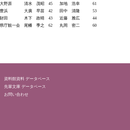
大野原
清水 茂昭
45
加地 浩幸
61
豊浜
大廣 早苗
42
田中 清隆
53
財田
木下 政晴
43
近藤 雅広
44
県庁観一会
尾幡 季之
62
丸岡 密二
60
資料館資料 データベース
先輩文庫 データベース
お問い合わせ