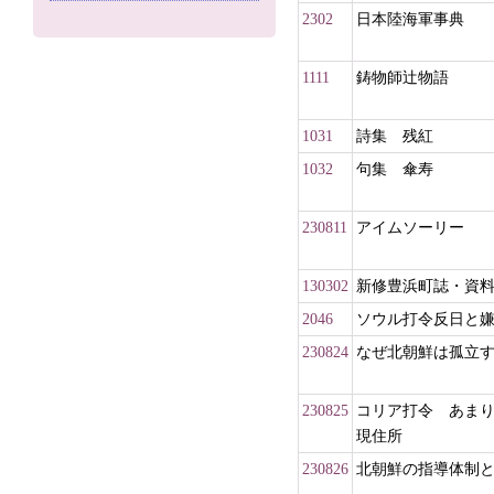
2302
日本陸海軍事典
1111
鋳物師辻物語
1031
詩集 残紅
1032
句集 傘寿
230811
アイムソーリー
130302
新修豊浜町誌・資
2046
ソウル打令反日と
230824
なぜ北朝鮮は孤立
230825
コリア打令 あま
現住所
230826
北朝鮮の指導体制