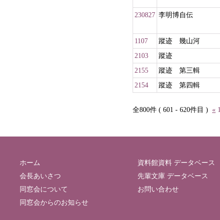
230827
李明博自伝
1107
蹤迹 幾山河
2103
蹤迹
2155
蹤迹 第三輯
2154
蹤迹 第四輯
全800件 ( 601 - 620件目 )
«
ホーム
資料館資料 データベース
会長あいさつ
先輩文庫 データベース
同窓会について
お問い合わせ
同窓会からのお知らせ