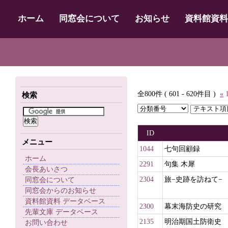
ホーム
同窓会について
お知らせ
資料館資料
全800件 ( 601 - 620件目 )
«
検索
ID
メニュー
1044
七句回顧録
ホーム
2291
句集 木犀
会長あいさつ
2304
旅−史跡を訪ねて−
同窓会について
同窓会からのお知らせ
資料館資料 データベース
2300
幕末海防史の研究
先輩文庫 データベース
2135
明治期国土防衛史
お問い合わせ