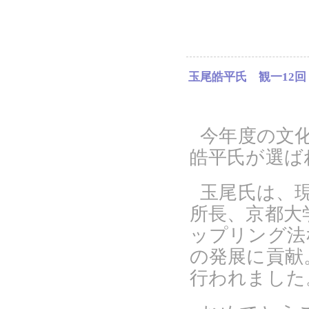
玉尾皓平氏 観一12回
今年度の文化
皓平氏が選ば
玉尾氏は、
所長、京都大
ップリング法
の発展に貢献
行われました