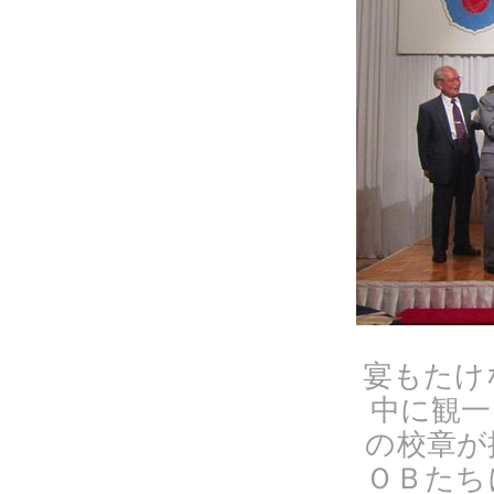
宴もたけ
中に観一
の校章が
ＯＢたち