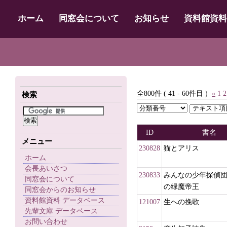
ホーム
同窓会について
お知らせ
資料館資料
全800件 ( 41 - 60件目 )
«
1
2
検索
ID
書名
メニュー
230828
猫とアリス
ホーム
会長あいさつ
230833
みんなの少年探偵
同窓会について
の緑魔帝王
同窓会からのお知らせ
資料館資料 データベース
121007
生への挽歌
先輩文庫 データベース
お問い合わせ