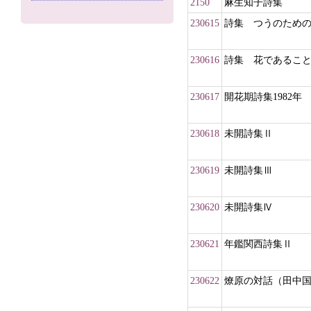
2150
麻生知子詩集
230615
詩集 つうのため
230616
詩集 花であるこ
230617
開花期詩集1982年
230618
未開詩集Ⅱ
230619
未開詩集Ⅲ
230620
未開詩集Ⅳ
230621
年鑑関西詩集Ⅱ
230622
燎原の対話（田中