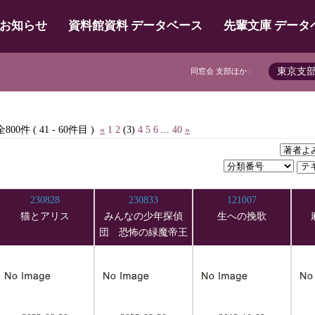
お知らせ
資料館資料 データベース
先輩文庫 データ
東京支
同窓会 支部ほか :
全800件 ( 41 - 60件目 )
«
1
2
(3)
4
5
6
...
40
»
230828
230833
121007
猫とアリス
みんなの少年探偵
生への挽歌
団 恐怖の緑魔帝王