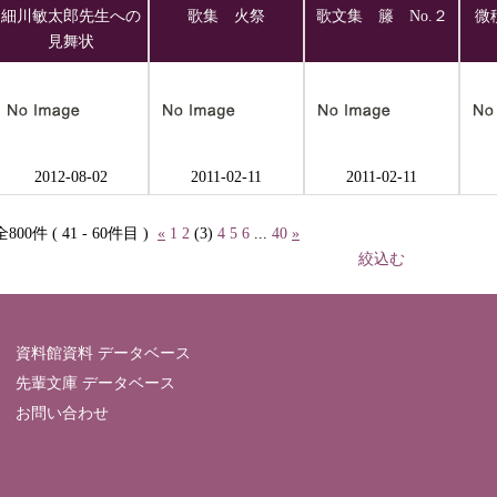
細川敏太郎先生への
歌集 火祭
歌文集 籐 No.２
微
見舞状
2012-08-02
2011-02-11
2011-02-11
全800件 ( 41 - 60件目 )
«
1
2
(3)
4
5
6
...
40
»
絞込む
資料館資料 データベース
先輩文庫 データベース
お問い合わせ