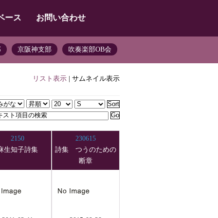
ベース
お問い合わせ
部
京阪神支部
吹奏楽部OB会
リスト表示
| サムネイル表示
2150
230615
麻生知子詩集
詩集 つうのための
断章