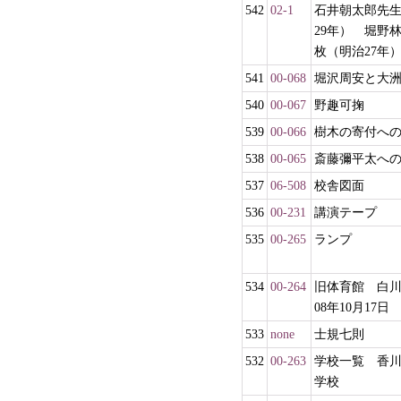
542
02-1
石井朝太郎先
29年） 堀野
枚（明治27年
541
00-068
堀沢周安と大
540
00-067
野趣可掬
539
00-066
樹木の寄付へ
538
00-065
斎藤彌平太へ
537
06-508
校舎図面
536
00-231
講演テープ
535
00-265
ランプ
534
00-264
旧体育館 白
08年10月17日
533
none
士規七則
532
00-263
学校一覧 香
学校