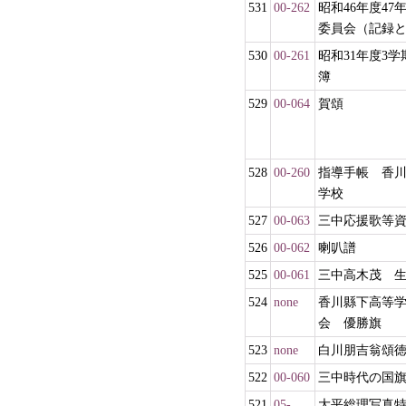
531
00-262
昭和46年度47
委員会（記録
530
00-261
昭和31年度3学
簿
529
00-064
賀頌
528
00-260
指導手帳 香
学校
527
00-063
三中応援歌等
526
00-062
喇叭譜
525
00-061
三中高木茂 
524
none
香川縣下高等
会 優勝旗
523
none
白川朋吉翁頌
522
00-060
三中時代の国
521
05-
大平総理写真